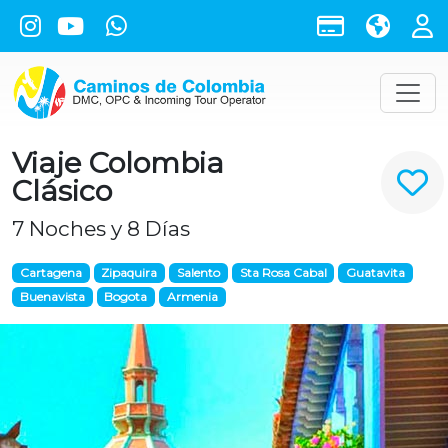
Viaje Colombia
Clásico
7 Noches y 8 Días
Cartagena
Zipaquira
Salento
Sta Rosa Cabal
Guatavita
Buenavista
Bogota
Armenia